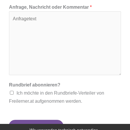
E
E
a
n
Anfrage, Nachricht oder Kommentar
*
-
-
m
a
M
M
e
m
a
a
e
i
i
l
l
-
b
A
e
d
s
r
t
e
ä
s
t
s
i
Rundbrief abonnieren?
e
g
Ich möchte in den Rundbriefe-Verteiler von
e
Freilerner.at aufgenommen werden.
n
Anfrage absenden