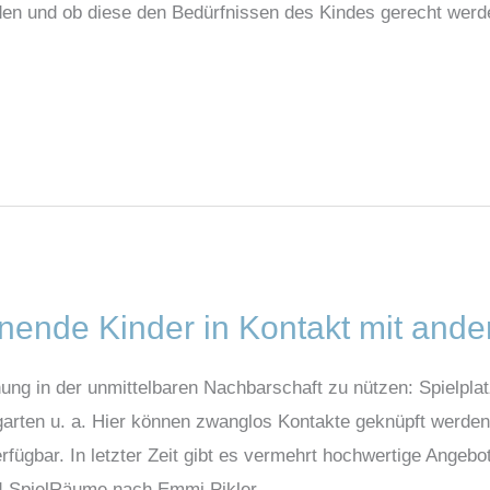
den und ob diese den Bedürfnissen des Kindes gerecht werde
nende Kinder in Kontakt mit ande
nung in der unmittelbaren Nachbarschaft zu nützen: Spielpl
rten u. a. Hier können zwanglos Kontakte geknüpft werden. 
ügbar. In letzter Zeit gibt es vermehrt hochwertige Angebot
nd-SpielRäume nach Emmi Pikler.