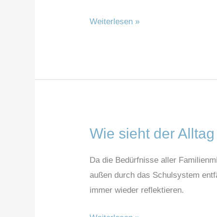
Weiterlesen »
Wie sieht der Allta
Wie
sieht
Da die Bedürfnisse aller Familienmi
der
außen durch das Schulsystem entfäl
Alltag
immer wieder reflektieren.
von
Familien