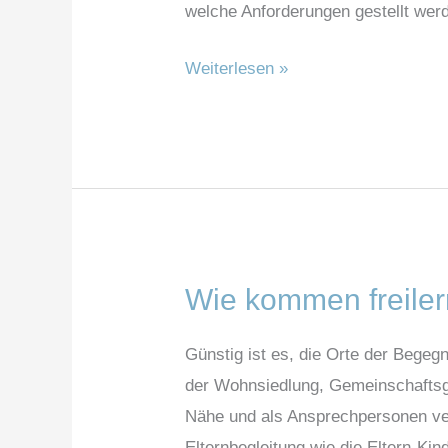
welche Anforderungen gestellt wer
für
die
Weiterlesen »
Externistenprüfung?
Wie kommen freiler
Wie
kommen
Günstig ist es, die Orte der Begeg
freilernende
der Wohnsiedlung, Gemeinschaftsga
Kinder
Nähe und als Ansprechpersonen verf
in
Elternbegleitung wie die Eltern-Ki