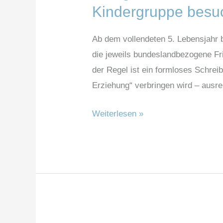
gehe
Kindergruppe besu
ich
vor,
Ab dem vollendeten 5. Lebensjahr b
wenn
die jeweils bundeslandbezogene Fri
mein
der Regel ist ein formloses Schrei
Kind
Erziehung“ verbringen wird – ausr
keinen
Kindergarten
Weiterlesen »
/
keine
Kindergruppe
besuchen
wird?