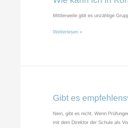
kann
Mittlerweile gibt es unzählige Grup
ich
in
Weiterlesen »
Kontakt
mit
anderen
Freilerner-
Familien
treten?
Gibt es empfehlens
Gibt
es
Nein, gibt es nicht. Wenn Prüfunge
empfehlenswerte
mit dem Direktor der Schule als Vo
Prüfungsschulen