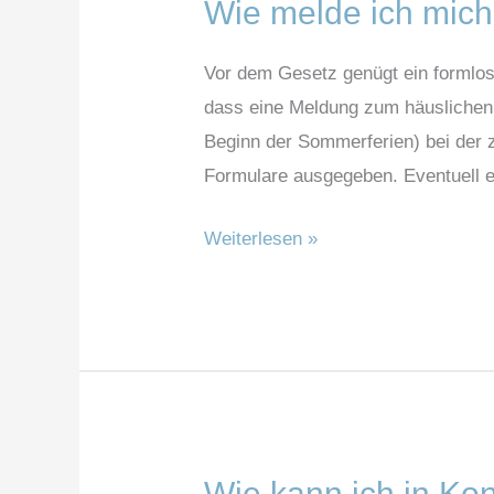
Wie melde ich mich
Wie
melde
Vor dem Gesetz genügt ein formlo
ich
dass eine Meldung zum häuslichen
mich
Beginn der Sommerferien) bei der 
zum
Formulare ausgegeben. Eventuell e
häuslichen
Unterricht?
Weiterlesen »
Wie kann ich in Kon
Wie