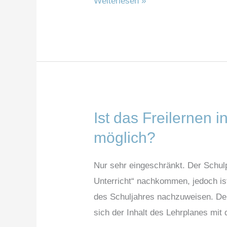
Weiterlesen »
mit
freilernenden
Kindern
aus?
Ist das Freilernen 
Ist
das
möglich?
Freilernen
in
Nur sehr eingeschränkt. Der Schulp
Österreich
Unterricht“ nachkommen, jedoch is
mit
des Schuljahres nachzuweisen. Den 
der
sich der Inhalt des Lehrplanes mit
derzeitigen