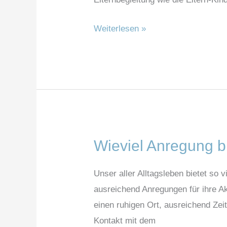
Kontakt
mit
Weiterlesen »
anderen
Kindern?
Wieviel Anregung b
Wieviel
Anregung
Unser aller Alltagsleben bietet so v
brauchen
ausreichend Anregungen für ihre Ak
freilernende
einen ruhigen Ort, ausreichend Ze
Kinder?
Kontakt mit dem