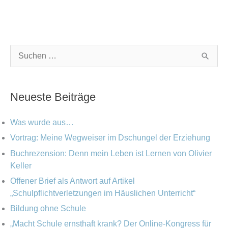
K
A
S
a
r
u
t
c
c
Neueste Beiträge
e
h
h
g
i
e
Was wurde aus…
o
v
n
Vortrag: Meine Wegweiser im Dschungel der Erziehung
r
Buchrezension: Denn mein Leben ist Lernen von Olivier
n
i
Keller
a
e
Offener Brief als Antwort auf Artikel
c
„Schulpflichtverletzungen im Häuslichen Unterricht“
n
h
Bildung ohne Schule
:
„Macht Schule ernsthaft krank? Der Online-Kongress für