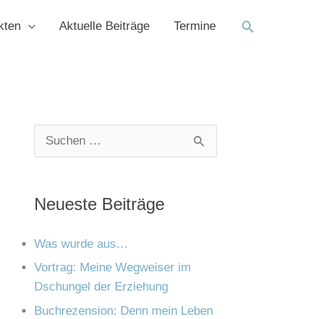
Suchen
kten
Aktuelle Beiträge
Termine
K
A
S
a
r
u
t
c
c
Neueste Beiträge
e
h
h
g
i
e
Was wurde aus…
o
v
n
Vortrag: Meine Wegweiser im
r
Dschungel der Erziehung
n
i
Buchrezension: Denn mein Leben
a