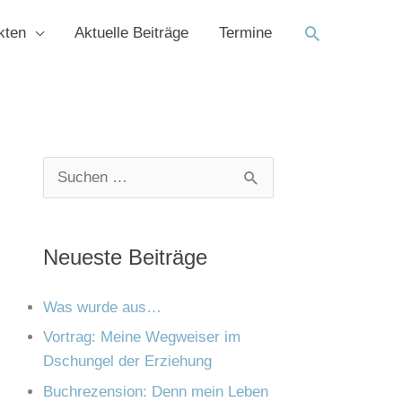
Suchen
kten
Aktuelle Beiträge
Termine
K
A
S
a
r
u
t
c
c
Neueste Beiträge
e
h
h
g
i
e
Was wurde aus…
o
v
n
Vortrag: Meine Wegweiser im
r
Dschungel der Erziehung
n
i
Buchrezension: Denn mein Leben
a