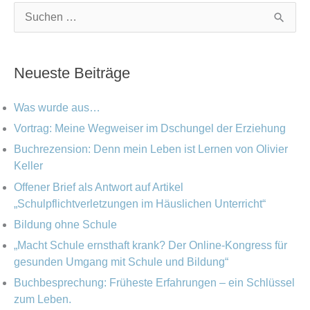
K
A
S
a
r
u
t
c
c
Neueste Beiträge
e
h
h
g
i
e
Was wurde aus…
o
v
n
Vortrag: Meine Wegweiser im Dschungel der Erziehung
r
Buchrezension: Denn mein Leben ist Lernen von Olivier
n
i
Keller
a
e
Offener Brief als Antwort auf Artikel
c
„Schulpflichtverletzungen im Häuslichen Unterricht“
n
h
Bildung ohne Schule
:
„Macht Schule ernsthaft krank? Der Online-Kongress für
gesunden Umgang mit Schule und Bildung“
Buchbesprechung: Früheste Erfahrungen – ein Schlüssel
zum Leben.