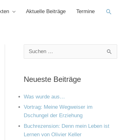
Suchen
kten
Aktuelle Beiträge
Termine
K
A
S
a
r
u
t
c
c
Neueste Beiträge
e
h
h
g
i
e
Was wurde aus…
o
v
n
Vortrag: Meine Wegweiser im
r
Dschungel der Erziehung
n
i
Buchrezension: Denn mein Leben ist
a
e
Lernen von Olivier Keller
c