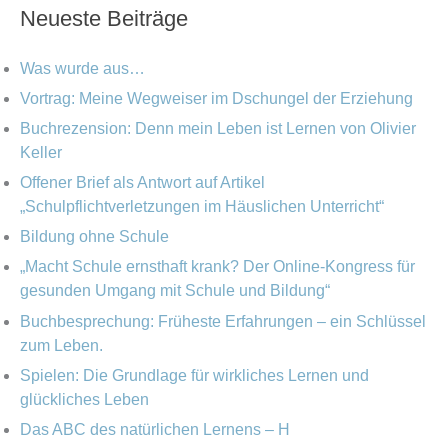
c
Neueste Beiträge
e
h
h
g
i
e
Was wurde aus…
o
v
n
Vortrag: Meine Wegweiser im Dschungel der Erziehung
r
Buchrezension: Denn mein Leben ist Lernen von Olivier
n
i
Keller
a
e
Offener Brief als Antwort auf Artikel
c
„Schulpflichtverletzungen im Häuslichen Unterricht“
n
h
Bildung ohne Schule
:
„Macht Schule ernsthaft krank? Der Online-Kongress für
gesunden Umgang mit Schule und Bildung“
Buchbesprechung: Früheste Erfahrungen – ein Schlüssel
zum Leben.
Spielen: Die Grundlage für wirkliches Lernen und
glückliches Leben
Das ABC des natürlichen Lernens – H