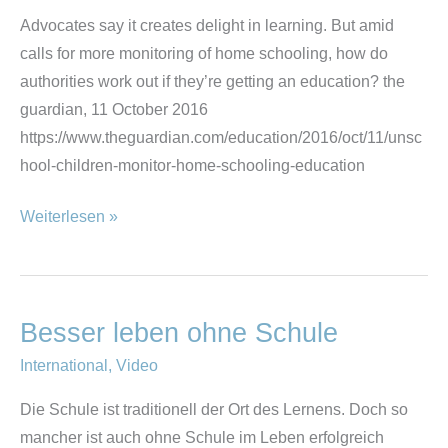
–
Advocates say it creates delight in learning. But amid
where
calls for more monitoring of home schooling, how do
children
authorities work out if they’re getting an education? the
learn
guardian, 11 October 2016
only
https://www.theguardian.com/education/2016/oct/11/unsc
what
hool-children-monitor-home-schooling-education
they
want
Weiterlesen »
to
Besser leben ohne Schule
Besser
leben
International
,
Video
ohne
Die Schule ist traditionell der Ort des Lernens. Doch so
Schule
mancher ist auch ohne Schule im Leben erfolgreich