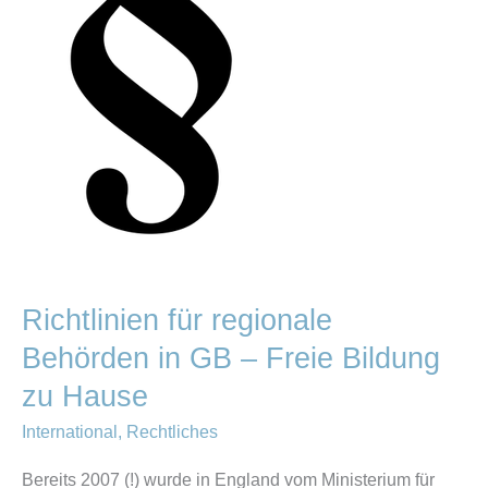
GB
–
Freie
Bildung
zu
Hause
Richtlinien für regionale
Behörden in GB – Freie Bildung
zu Hause
International
,
Rechtliches
Bereits 2007 (!) wurde in England vom Ministerium für