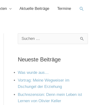
Suchen
kten
Aktuelle Beiträge
Termine
K
A
S
a
r
u
t
c
c
Neueste Beiträge
e
h
h
g
i
e
Was wurde aus…
o
v
n
Vortrag: Meine Wegweiser im
r
Dschungel der Erziehung
n
i
Buchrezension: Denn mein Leben ist
a
e
Lernen von Olivier Keller
c