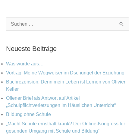
K
A
S
a
r
u
t
c
c
Neueste Beiträge
e
h
h
g
i
e
Was wurde aus…
o
v
n
Vortrag: Meine Wegweiser im Dschungel der Erziehung
r
Buchrezension: Denn mein Leben ist Lernen von Olivier
n
i
Keller
a
e
Offener Brief als Antwort auf Artikel
c
„Schulpflichtverletzungen im Häuslichen Unterricht“
n
h
Bildung ohne Schule
:
„Macht Schule ernsthaft krank? Der Online-Kongress für
gesunden Umgang mit Schule und Bildung“