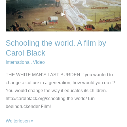
world.
A
film
by
Carol
Schooling the world. A film by
Black
Carol Black
International
,
Video
THE WHITE MAN’S LAST BURDEN If you wanted to
change a culture in a generation, how would you do it?
You would change the way it educates its children.
http://carolblack.org/schooling-the-world/ Ein
beeindruckender Film!
Weiterlesen »