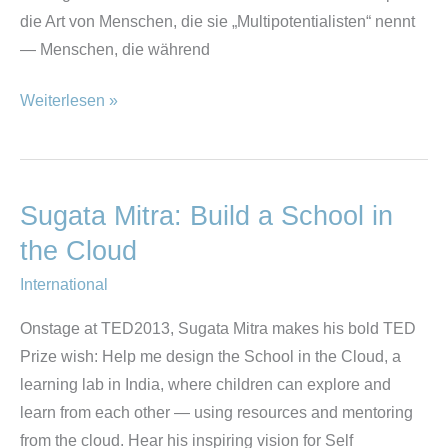
die Art von Menschen, die sie „Multipotentialisten“ nennt
— Menschen, die während
Weiterlesen »
Sugata Mitra: Build a School in
Sugata
Mitra:
the Cloud
Build
International
a
School
Onstage at TED2013, Sugata Mitra makes his bold TED
in
Prize wish: Help me design the School in the Cloud, a
the
learning lab in India, where children can explore and
Cloud
learn from each other — using resources and mentoring
from the cloud. Hear his inspiring vision for Self