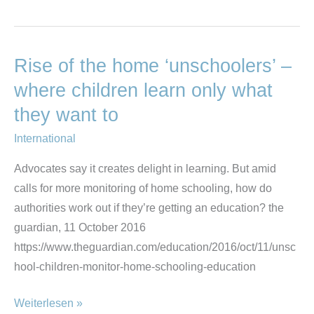
Rise of the home ‘unschoolers’ –
Rise
of
where children learn only what
the
they want to
home
International
‘unschoolers’
–
Advocates say it creates delight in learning. But amid
where
calls for more monitoring of home schooling, how do
children
authorities work out if they’re getting an education? the
learn
guardian, 11 October 2016
only
https://www.theguardian.com/education/2016/oct/11/unsc
what
hool-children-monitor-home-schooling-education
they
want
Weiterlesen »