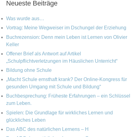
Neueste Beiträge
e
h
h
g
i
e
Was wurde aus…
o
v
n
Vortrag: Meine Wegweiser im Dschungel der Erziehung
r
Buchrezension: Denn mein Leben ist Lernen von Olivier
n
i
Keller
a
e
Offener Brief als Antwort auf Artikel
c
„Schulpflichtverletzungen im Häuslichen Unterricht“
n
h
Bildung ohne Schule
:
„Macht Schule ernsthaft krank? Der Online-Kongress für
gesunden Umgang mit Schule und Bildung“
Buchbesprechung: Früheste Erfahrungen – ein Schlüssel
zum Leben.
Spielen: Die Grundlage für wirkliches Lernen und
glückliches Leben
Das ABC des natürlichen Lernens – H