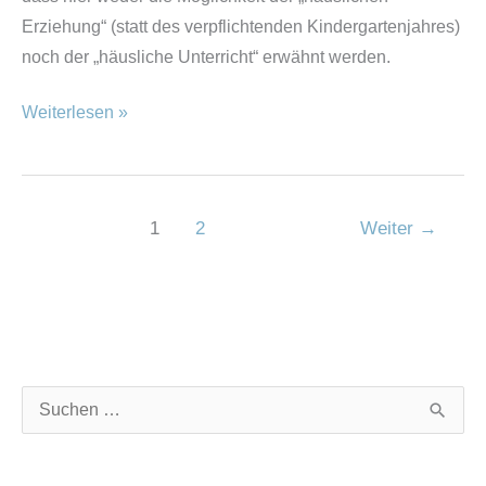
Erziehung“ (statt des verpflichtenden Kindergartenjahres)
noch der „häusliche Unterricht“ erwähnt werden.
Weiterlesen »
1
2
Weiter
→
K
A
S
a
r
u
t
c
c