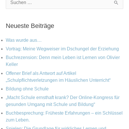
K
A
S
a
r
u
t
c
c
Neueste Beiträge
e
h
h
g
i
e
Was wurde aus…
o
v
n
Vortrag: Meine Wegweiser im Dschungel der Erziehung
r
Buchrezension: Denn mein Leben ist Lernen von Olivier
n
i
Keller
a
e
Offener Brief als Antwort auf Artikel
c
„Schulpflichtverletzungen im Häuslichen Unterricht“
n
h
Bildung ohne Schule
:
„Macht Schule ernsthaft krank? Der Online-Kongress für
gesunden Umgang mit Schule und Bildung“
Buchbesprechung: Früheste Erfahrungen – ein Schlüssel
zum Leben.
Spielen: Die Grundlage für wirkliches Lernen und