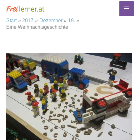
Zum
Haup
Inhalt
Start
2017
Dezember
19.
springen
Eine Weihnachtsgeschichte