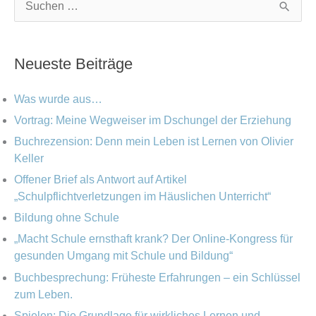
K
A
S
a
r
u
t
c
c
Neueste Beiträge
e
h
h
g
i
e
Was wurde aus…
o
v
n
Vortrag: Meine Wegweiser im Dschungel der Erziehung
r
Buchrezension: Denn mein Leben ist Lernen von Olivier
n
i
Keller
a
e
Offener Brief als Antwort auf Artikel
c
„Schulpflichtverletzungen im Häuslichen Unterricht“
n
h
Bildung ohne Schule
:
„Macht Schule ernsthaft krank? Der Online-Kongress für
gesunden Umgang mit Schule und Bildung“
Buchbesprechung: Früheste Erfahrungen – ein Schlüssel
zum Leben.
Spielen: Die Grundlage für wirkliches Lernen und