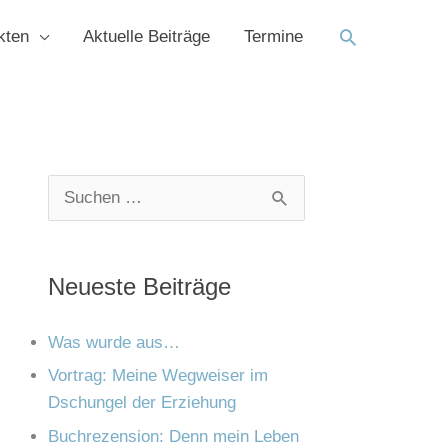
Suchen
kten
Aktuelle Beiträge
Termine
K
A
S
a
r
u
t
c
c
Neueste Beiträge
e
h
h
g
i
e
Was wurde aus…
o
v
n
Vortrag: Meine Wegweiser im
r
Dschungel der Erziehung
n
i
Buchrezension: Denn mein Leben
a