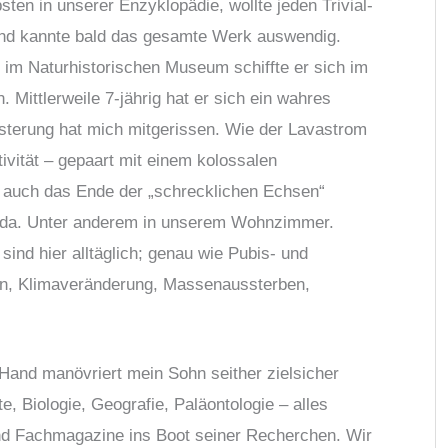
bsten in unserer Enzyklopädie, wollte jeden Trivial-
nd kannte bald das gesamte Werk auswendig.
im Naturhistorischen Museum schiffte er sich im
. Mittlerweile 7-jährig hat er sich ein wahres
sterung hat mich mitgerissen. Wie der Lavastrom
tivität – gepaart mit einem kolossalen
h auch das Ende der „schrecklichen Echsen“
ch da. Unter anderem in unserem Wohnzimmer.
sind hier alltäglich; genau wie Pubis- und
en, Klimaveränderung, Massenaussterben,
 Hand manövriert mein Sohn seither zielsicher
 Biologie, Geografie, Paläontologie – alles
und Fachmagazine ins Boot seiner Recherchen. Wir