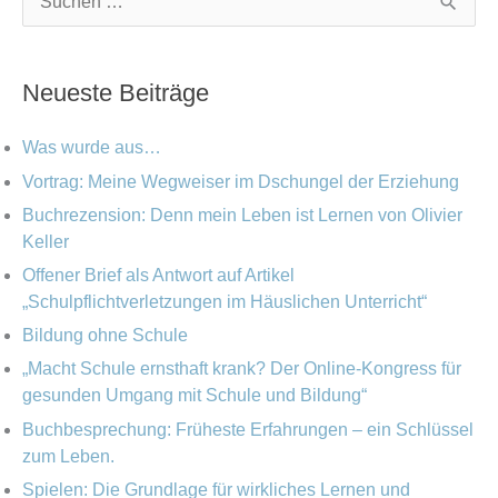
S
a
r
u
t
c
c
Neueste Beiträge
e
h
h
g
i
e
Was wurde aus…
o
v
n
Vortrag: Meine Wegweiser im Dschungel der Erziehung
r
Buchrezension: Denn mein Leben ist Lernen von Olivier
n
i
Keller
a
e
Offener Brief als Antwort auf Artikel
c
„Schulpflichtverletzungen im Häuslichen Unterricht“
n
h
Bildung ohne Schule
:
„Macht Schule ernsthaft krank? Der Online-Kongress für
gesunden Umgang mit Schule und Bildung“
Buchbesprechung: Früheste Erfahrungen – ein Schlüssel
zum Leben.
Spielen: Die Grundlage für wirkliches Lernen und