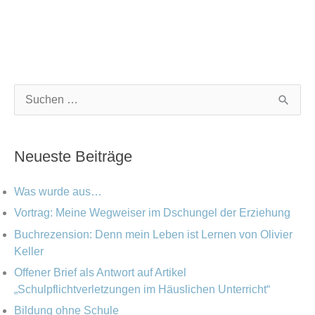
K
A
S
a
r
u
t
c
c
Neueste Beiträge
e
h
h
g
i
e
Was wurde aus…
o
v
n
Vortrag: Meine Wegweiser im Dschungel der Erziehung
r
Buchrezension: Denn mein Leben ist Lernen von Olivier
n
i
Keller
a
e
Offener Brief als Antwort auf Artikel
c
„Schulpflichtverletzungen im Häuslichen Unterricht“
n
h
Bildung ohne Schule