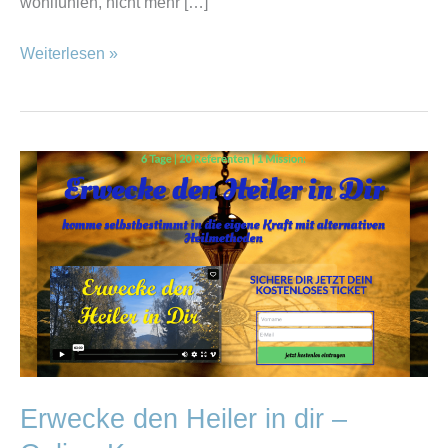
wohlfühlen, nicht mehr […]
Weiterlesen »
Erwecke
den
Heiler
in
dir
–
Online-
Kongress
Erwecke den Heiler in dir –