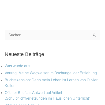
K
A
S
a
r
u
t
c
c
Neueste Beiträge
e
h
h
g
i
e
Was wurde aus…
o
v
n
Vortrag: Meine Wegweiser im Dschungel der Erziehung
r
Buchrezension: Denn mein Leben ist Lernen von Olivier
n
i
Keller
a
e
Offener Brief als Antwort auf Artikel
c
„Schulpflichtverletzungen im Häuslichen Unterricht“
n
h