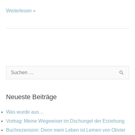
Weiterlesen »
K
A
S
a
r
u
t
c
c
Neueste Beiträge
e
h
h
g
i
e
Was wurde aus…
o
v
n
Vortrag: Meine Wegweiser im Dschungel der Erziehung
r
Buchrezension: Denn mein Leben ist Lernen von Olivier
n