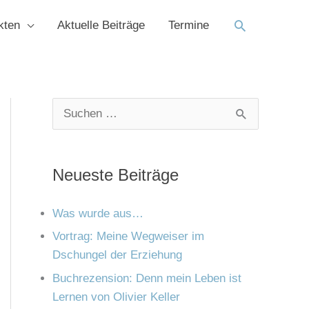
Suchen
kten
Aktuelle Beiträge
Termine
K
A
S
a
r
u
t
c
c
Neueste Beiträge
e
h
h
g
i
e
Was wurde aus…
o
v
n
Vortrag: Meine Wegweiser im
r
Dschungel der Erziehung
n
i
Buchrezension: Denn mein Leben ist
a
e
Lernen von Olivier Keller
c