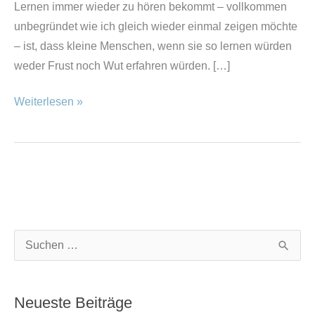
Lernen immer wieder zu hören bekommt – vollkommen
unbegründet wie ich gleich wieder einmal zeigen möchte
– ist, dass kleine Menschen, wenn sie so lernen würden
weder Frust noch Wut erfahren würden. […]
Weiterlesen »
K
A
S
a
r
u
t
c
c
Neueste Beiträge
e
h
h