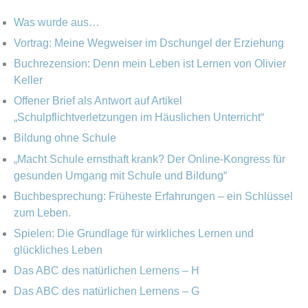
g
i
e
Was wurde aus…
o
v
n
Vortrag: Meine Wegweiser im Dschungel der Erziehung
r
Buchrezension: Denn mein Leben ist Lernen von Olivier
n
i
Keller
a
e
Offener Brief als Antwort auf Artikel
c
„Schulpflichtverletzungen im Häuslichen Unterricht“
n
h
Bildung ohne Schule
:
„Macht Schule ernsthaft krank? Der Online-Kongress für
gesunden Umgang mit Schule und Bildung“
Buchbesprechung: Früheste Erfahrungen – ein Schlüssel
zum Leben.
Spielen: Die Grundlage für wirkliches Lernen und
glückliches Leben
Das ABC des natürlichen Lernens – H
Das ABC des natürlichen Lernens – G