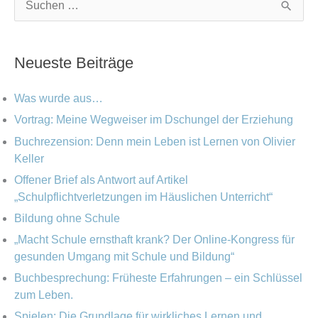
K
A
S
a
r
u
t
c
c
Neueste Beiträge
e
h
h
g
i
e
Was wurde aus…
o
v
n
Vortrag: Meine Wegweiser im Dschungel der Erziehung
r
Buchrezension: Denn mein Leben ist Lernen von Olivier
n
i
Keller
a
e
Offener Brief als Antwort auf Artikel
c
„Schulpflichtverletzungen im Häuslichen Unterricht“
n
h
Bildung ohne Schule
:
„Macht Schule ernsthaft krank? Der Online-Kongress für
gesunden Umgang mit Schule und Bildung“
Buchbesprechung: Früheste Erfahrungen – ein Schlüssel
zum Leben.
Spielen: Die Grundlage für wirkliches Lernen und