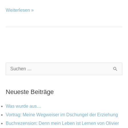
Weiterlesen »
K
A
S
a
r
u
t
c
c
Neueste Beiträge
e
h
h
g
i
e
Was wurde aus…
o
v
n
Vortrag: Meine Wegweiser im Dschungel der Erziehung
r
Buchrezension: Denn mein Leben ist Lernen von Olivier
n