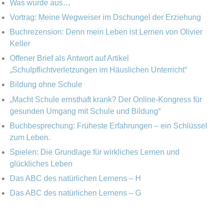
e
Was wurde aus…
o
v
n
Vortrag: Meine Wegweiser im Dschungel der Erziehung
r
Buchrezension: Denn mein Leben ist Lernen von Olivier
n
i
Keller
a
e
Offener Brief als Antwort auf Artikel
c
„Schulpflichtverletzungen im Häuslichen Unterricht“
n
h
Bildung ohne Schule
:
„Macht Schule ernsthaft krank? Der Online-Kongress für
gesunden Umgang mit Schule und Bildung“
Buchbesprechung: Früheste Erfahrungen – ein Schlüssel
zum Leben.
Spielen: Die Grundlage für wirkliches Lernen und
glückliches Leben
Das ABC des natürlichen Lernens – H
Das ABC des natürlichen Lernens – G