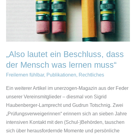
der
Mensch
was
lernen
muss“
„Also lautet ein Beschluss, dass
der Mensch was lernen muss“
Freilernen fühlbar
,
Publikationen
,
Rechtliches
Ein weiterer Artikel im unerzogen-Magazin aus der Feder
unserer Vereinsmitglieder – diesmal von Sigrid
Haubenberger-Lamprecht und Gudrun Totschnig. Zwei
„Prüfungsverweigerinnen“ erinnern sich an sieben Jahre
intensiven Kontakt mit den (Schul-)Behörden, tauschen
sich über herausfordernde Momente und persönliche