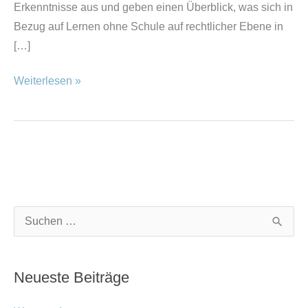
Erkenntnisse aus und geben einen Überblick, was sich in
Bezug auf Lernen ohne Schule auf rechtlicher Ebene in
[…]
Weiterlesen »
K
A
S
a
r
u
t
c
c
Neueste Beiträge
e
h
h
g
i