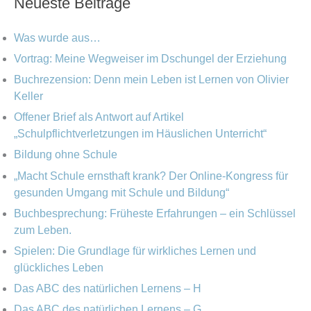
Neueste Beiträge
e
h
h
g
i
e
Was wurde aus…
o
v
n
Vortrag: Meine Wegweiser im Dschungel der Erziehung
r
Buchrezension: Denn mein Leben ist Lernen von Olivier
n
i
Keller
a
e
Offener Brief als Antwort auf Artikel
c
„Schulpflichtverletzungen im Häuslichen Unterricht“
n
h
Bildung ohne Schule
:
„Macht Schule ernsthaft krank? Der Online-Kongress für
gesunden Umgang mit Schule und Bildung“
Buchbesprechung: Früheste Erfahrungen – ein Schlüssel
zum Leben.
Spielen: Die Grundlage für wirkliches Lernen und
glückliches Leben
Das ABC des natürlichen Lernens – H
Das ABC des natürlichen Lernens – G