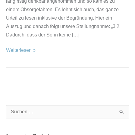
langfristig denkbar angenommen und so kam es zu
einem Obsorgefahren. Es lohnt sich auch, das ganze
Urteil zu lesen inklusive der Begründung. Hier ein
Auszug und danach folgt unsere Stellungnahme: „3.2.
Dadurch, dass der Sohn keine […]
Weiterlesen »
K
A
S
a
r
u
t
c
c