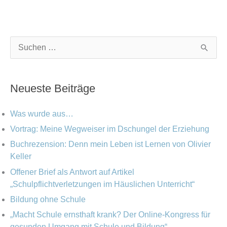
K
A
S
a
r
u
t
c
c
Neueste Beiträge
e
h
h
g
i
e
Was wurde aus…
o
v
n
Vortrag: Meine Wegweiser im Dschungel der Erziehung
r
Buchrezension: Denn mein Leben ist Lernen von Olivier
n
i
Keller
a
e
Offener Brief als Antwort auf Artikel
c
„Schulpflichtverletzungen im Häuslichen Unterricht“
n
h
Bildung ohne Schule
:
„Macht Schule ernsthaft krank? Der Online-Kongress für
gesunden Umgang mit Schule und Bildung“