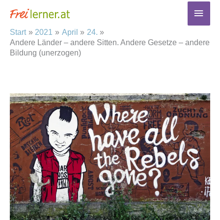
Zum
Haup
Inhalt
Start
2021
April
24.
springen
Andere Länder – andere Sitten. Andere Gesetze – andere
Bildung (unerzogen)