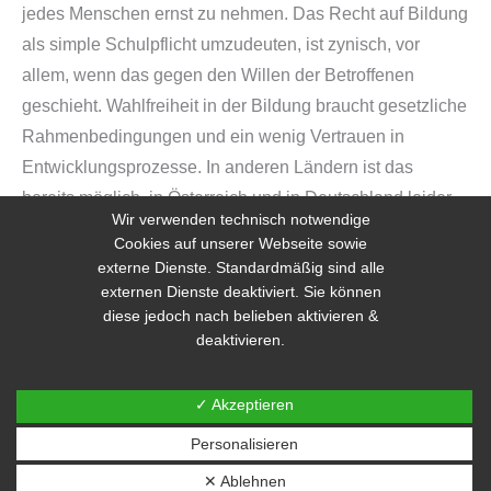
jedes Menschen ernst zu nehmen. Das Recht auf Bildung
als simple Schulpflicht umzudeuten, ist zynisch, vor
allem, wenn das gegen den Willen der Betroffenen
geschieht. Wahlfreiheit in der Bildung braucht gesetzliche
Rahmenbedingungen und ein wenig Vertrauen in
Entwicklungsprozesse. In anderen Ländern ist das
bereits möglich, in Österreich und in Deutschland leider
Wir verwenden technisch notwendige
noch nicht. Ändern wir das!
Cookies auf unserer Webseite sowie
externe Dienste. Standardmäßig sind alle
Harald Krisa
externen Dienste deaktiviert. Sie können
diese jedoch nach belieben aktivieren &
deaktivieren.
Artikel samt Quellenverzeichnis auf Unerzogen
pdf-Artikel zum Download
✓ Akzeptieren
Personalisieren
←
Vorheriger Beitrag
Nächster Beitrag
→
✕ Ablehnen