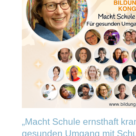
krank?
Der
Online-
Kongress
für
gesunden
Umgang
mit
Schule
und
Bildung“
„Macht Schule ernsthaft kra
gesunden Umgang mit Schul