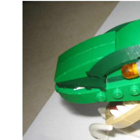
Dino
fever