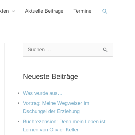
Suchen
kten
Aktuelle Beiträge
Termine
K
A
S
a
r
u
t
c
c
Neueste Beiträge
e
h
h
g
i
e
Was wurde aus…
o
v
n
Vortrag: Meine Wegweiser im
r
Dschungel der Erziehung
n
i
Buchrezension: Denn mein Leben ist
a
e
Lernen von Olivier Keller
c