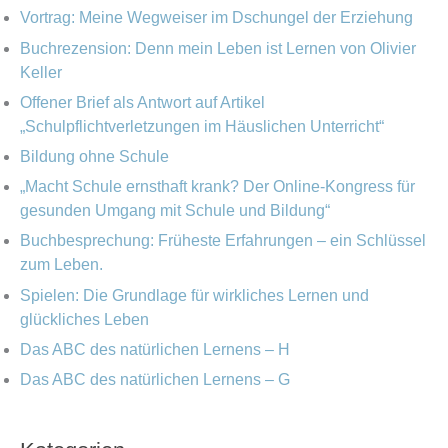
o
v
n
Vortrag: Meine Wegweiser im Dschungel der Erziehung
r
Buchrezension: Denn mein Leben ist Lernen von Olivier
n
i
Keller
a
e
Offener Brief als Antwort auf Artikel
c
„Schulpflichtverletzungen im Häuslichen Unterricht“
n
h
Bildung ohne Schule
:
„Macht Schule ernsthaft krank? Der Online-Kongress für
gesunden Umgang mit Schule und Bildung“
Buchbesprechung: Früheste Erfahrungen – ein Schlüssel
zum Leben.
Spielen: Die Grundlage für wirkliches Lernen und
glückliches Leben
Das ABC des natürlichen Lernens – H
Das ABC des natürlichen Lernens – G