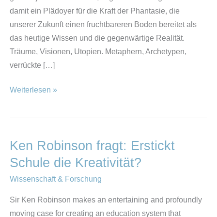
damit ein Plädoyer für die Kraft der Phantasie, die
unserer Zukunft einen fruchtbareren Boden bereitet als
das heutige Wissen und die gegenwärtige Realität.
Träume, Visionen, Utopien. Metaphern, Archetypen,
verrückte […]
Weiterlesen »
Ken Robinson fragt: Erstickt
Ken
Robinson
Schule die Kreativität?
fragt:
Wissenschaft & Forschung
Erstickt
Schule
Sir Ken Robinson makes an entertaining and profoundly
die
moving case for creating an education system that