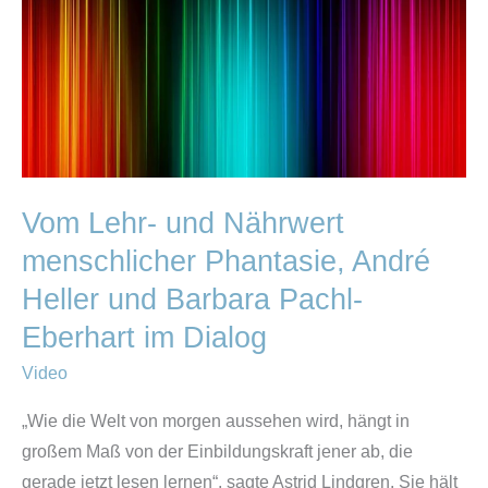
Phantasie,
André
Heller
und
Barbara
Pachl-
Eberhart
Vom Lehr- und Nährwert
im
menschlicher Phantasie, André
Dialog
Heller und Barbara Pachl-
Eberhart im Dialog
Video
„Wie die Welt von morgen aussehen wird, hängt in
großem Maß von der Einbildungskraft jener ab, die
gerade jetzt lesen lernen“, sagte Astrid Lindgren. Sie hält