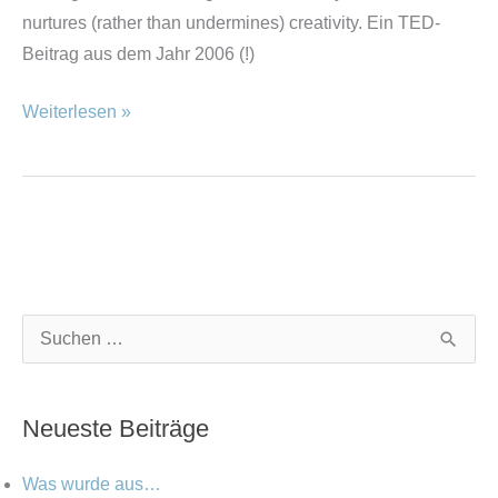
Kreativität?
nurtures (rather than undermines) creativity. Ein TED-
Beitrag aus dem Jahr 2006 (!)
Weiterlesen »
K
A
S
a
r
u
t
c
c
Neueste Beiträge
e
h
h
g
i
e
Was wurde aus…