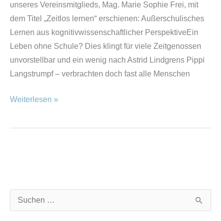
unseres Vereinsmitglieds, Mag. Marie Sophie Frei, mit
dem Titel „Zeitlos lernen“ erschienen: Außerschulisches
Lernen aus kognitivwissenschaftlicher PerspektiveEin
Leben ohne Schule? Dies klingt für viele Zeitgenossen
unvorstellbar und ein wenig nach Astrid Lindgrens Pippi
Langstrumpf – verbrachten doch fast alle Menschen
Weiterlesen »
K
A
S
a
r
u