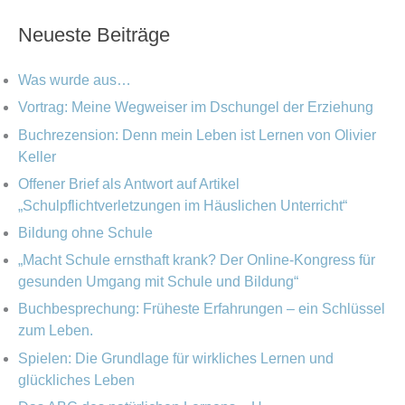
t
c
c
Neueste Beiträge
e
h
h
g
i
e
Was wurde aus…
o
v
n
Vortrag: Meine Wegweiser im Dschungel der Erziehung
r
Buchrezension: Denn mein Leben ist Lernen von Olivier
n
i
Keller
a
e
Offener Brief als Antwort auf Artikel
c
„Schulpflichtverletzungen im Häuslichen Unterricht“
n
h
Bildung ohne Schule
:
„Macht Schule ernsthaft krank? Der Online-Kongress für
gesunden Umgang mit Schule und Bildung“
Buchbesprechung: Früheste Erfahrungen – ein Schlüssel
zum Leben.
Spielen: Die Grundlage für wirkliches Lernen und
glückliches Leben