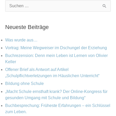
K
A
S
a
r
u
t
c
c
Neueste Beiträge
e
h
h
g
i
e
Was wurde aus…
o
v
n
Vortrag: Meine Wegweiser im Dschungel der Erziehung
r
Buchrezension: Denn mein Leben ist Lernen von Olivier
n
i
Keller
a
e
Offener Brief als Antwort auf Artikel
c
„Schulpflichtverletzungen im Häuslichen Unterricht“
n
h
Bildung ohne Schule
:
„Macht Schule ernsthaft krank? Der Online-Kongress für
gesunden Umgang mit Schule und Bildung“
Buchbesprechung: Früheste Erfahrungen – ein Schlüssel
zum Leben.