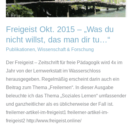
du
nicht
willst,
Freigeist Okt. 2015 – „Was du
das
nicht willst, das man dir tu…“
man
dir
Publikationen
,
Wissenschaft & Forschung
tu…“
Der Freigeist – Zeitschrift für freie Pädagogik wird 4x im
Jahr von der Lernwerkstatt im Wasserschloss
herausgegeben. Regelmäßig erscheint darin auch ein
Beitrag zum Thema „Freilernen“. In dieser Ausgabe
beleuchte ich das Thema „Soziales Lernen“ umfassender
und ganzheitlicher als es üblicherweise der Fall ist.
freilerner-artikel-im-freigeist1 freilerner-artikel-im-
freigeist2 http://www.freigeist.online/