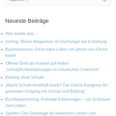
S
a
r
u
t
c
c
Neueste Beiträge
e
h
h
g
i
e
Was wurde aus…
o
v
n
Vortrag: Meine Wegweiser im Dschungel der Erziehung
r
Buchrezension: Denn mein Leben ist Lernen von Olivier
n
i
Keller
a
e
Offener Brief als Antwort auf Artikel
c
„Schulpflichtverletzungen im Häuslichen Unterricht“
n
h
Bildung ohne Schule
:
„Macht Schule ernsthaft krank? Der Online-Kongress für
gesunden Umgang mit Schule und Bildung“
Buchbesprechung: Früheste Erfahrungen – ein Schlüssel
zum Leben.
Spielen: Die Grundlage für wirkliches Lernen und