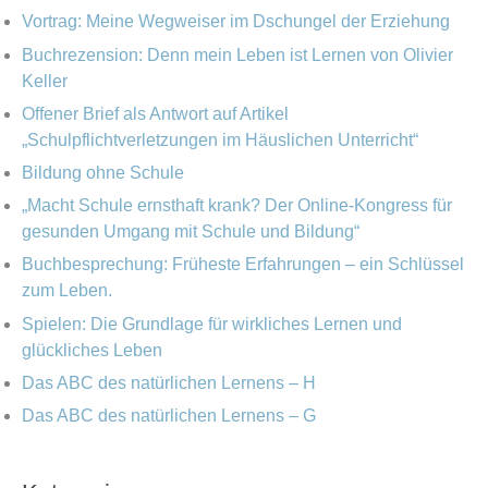
o
v
n
Vortrag: Meine Wegweiser im Dschungel der Erziehung
r
Buchrezension: Denn mein Leben ist Lernen von Olivier
n
i
Keller
a
e
Offener Brief als Antwort auf Artikel
c
„Schulpflichtverletzungen im Häuslichen Unterricht“
n
h
Bildung ohne Schule
:
„Macht Schule ernsthaft krank? Der Online-Kongress für
gesunden Umgang mit Schule und Bildung“
Buchbesprechung: Früheste Erfahrungen – ein Schlüssel
zum Leben.
Spielen: Die Grundlage für wirkliches Lernen und
glückliches Leben
Das ABC des natürlichen Lernens – H
Das ABC des natürlichen Lernens – G